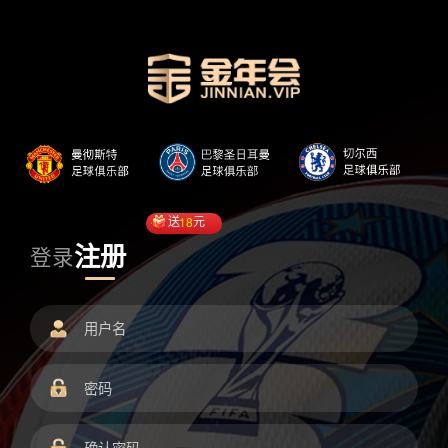
送
18
元
注册
登录